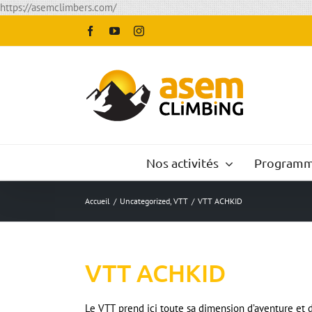
Passer
https://asemclimbers.com/
au
Facebook
YouTube
Instagram
contenu
Nos activités
Programm
Accueil
/
Uncategorized
,
VTT
/
VTT ACHKID
VTT ACHKID
Le VTT prend ici toute sa dimension d’aventure e
col , de jouer avec les éléments, de satisfaire v