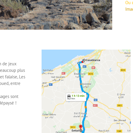
Ou c
Ima
n de jeux
beaucoup plus
et falaise, Les
oued, entre
ysages sont
dépaysé !