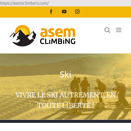
Passer
https://asemclimbers.com/
au
Facebook
YouTube
Instagram
contenu
Ski
VIVRE LE SKI AUTREMENT, EN
TOUTE LIBERTÉ !