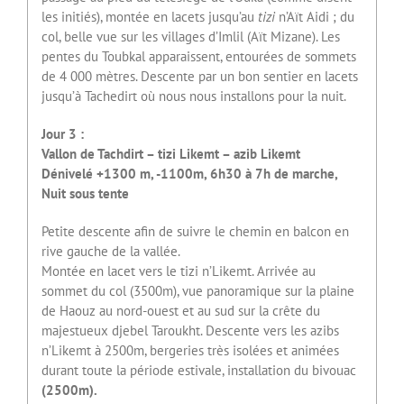
les initiés), montée en lacets jusqu’au
tizi
n’Aït Aidi ; du
col, belle vue sur les villages d’Imlil (Aït Mizane). Les
pentes du Toubkal apparaissent, entourées de sommets
de 4 000 mètres. Descente par un bon sentier en lacets
jusqu’à Tachedirt où nous nous installons pour la nuit.
Jour 3 :
Vallon de Tachdirt – tizi Likemt – azib Likemt
Dénivelé +1300 m, -1100m, 6h30 à 7h de marche,
Nuit sous tente
Petite descente afin de suivre le chemin en balcon en
rive gauche de la vallée.
Montée en lacet vers le tizi n’Likemt. Arrivée au
sommet du col (3500m), vue panoramique sur la plaine
de Haouz au nord-ouest et au sud sur la crête du
majestueux djebel Taroukht. Descente vers les azibs
n’Likemt à 2500m, bergeries très isolées et animées
durant toute la période estivale, installation du bivouac
(2500m).