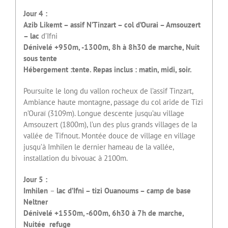
Jour 4 :
Azib Likemt – assif N’Tinzart – col d’Ourai – Amsouzert
– lac
d’Ifni
Dénivelé +950m, -1300m, 8h à 8h30 de marche, Nuit
sous tente
Hébergement :tente. Repas inclus : matin, midi, soir.
Poursuite le long du vallon rocheux de l’assif Tinzart,
Ambiance haute montagne, passage du col aride de Tizi
n’Ouraï (3109m). Longue descente jusqu’au village
Amsouzert (1800m), l’un des plus grands villages de la
vallée de Tifnout. Montée douce de village en village
jusqu’à Imhilen le dernier hameau de la vallée,
installation du bivouac à 2100m.
Jour 5 :
Imhilen
–
lac d’Ifni – tizi Ouanoums – camp de base
Neltner
Dénivelé +1550m, -600m, 6h30 à 7h de marche,
Nuitée refuge