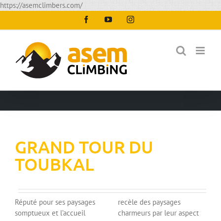
Passer
https://asemclimbers.com/
au
Facebook
YouTube
Instagram
contenu
GRAND TOUR DU
TOUBKAL
Réputé pour ses paysages
recèle des paysages
somptueux et l’accueil
charmeurs par leur aspect