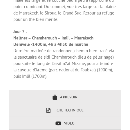
finale est large et se couche peu à peu à l’approche du
point culminant. Du sommet, vue très large sur la plaine
de Marrakech, le Siroua, le Grand Sud. Retour au refuge
pour un thé bien mérité.
Jour 7
:
Neltner – Chamharouch – Imlil – Marrakech
Dénivelé -1400m, 4h à 4h30 de marche
Dernière matinée de randonnée, chemin bien tracé via
le sanctuaire de sidi Chamharouch (lieu de pèlerinage)
poursuite le long de l’assif n’Aït Mizane, pour atteindre
la cuvette d’Aremd (parc national du Toubkal) (1900m),
puis Imlil (1700m).
A PREVOIR
FICHE TECHNIQUE
VIDEO