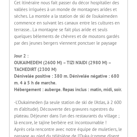
Cet itinéraire nous fait passer du décor hospitalier des
vallées irriguées à un monde de montagnes arides et
sèches. La montée a la station de ski de l’oukaimeden
commence en suivant les canaux entre les cultures en
terrasse.. La montagne se fait plus aride et seuls
quelques bêlements de chèvres et de moutons gardés
par des jeunes bergers viennent ponctuer le paysage
Jour 2 :
OUKAIMEDEM (2600 M) – TIZI N’AIDI (2980 M) –
TACHEDIRT (2300 M)
Dénivelée positive : 380 m. Dénivelée négative : 680
m. 4 à 5 h de marche.
Hébergement : auberge. Repas inclus : matin, midi, soir.
-L’Oukaimeden (la seule station de ski de l’Atlas, à 2 600
m d’altitude). Découverte des gravures rupestres du
plateau. Déjeuner dans l’un des restaurants du village ;
là encore, le tajine berbère est incontournable !
Après cela rencontre avec notre équipe de muletiers, le
passage au pied du télésiège de l’Ouka (comme disent