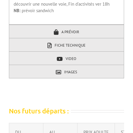
découvrir une nouvelle voie, Fin d’activités ver 18h
NB:
prévoir sandwich
A PRÉVOIR
FICHE TECHNIQUE
VIDEO
IMAGES
Nos futurs départs :
DU
AU
PRIX ADULTE
STATU