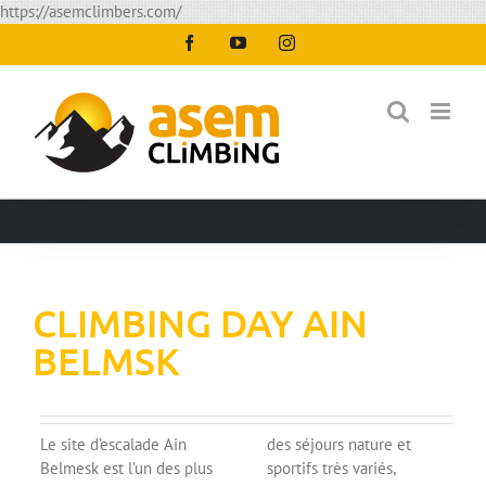
Passer
https://asemclimbers.com/
au
Facebook
YouTube
Instagram
contenu
CLIMBING DAY AIN
BELMSK
Le site d’escalade Ain
des séjours nature et
Belmesk est l’un des plus
sportifs très variés,