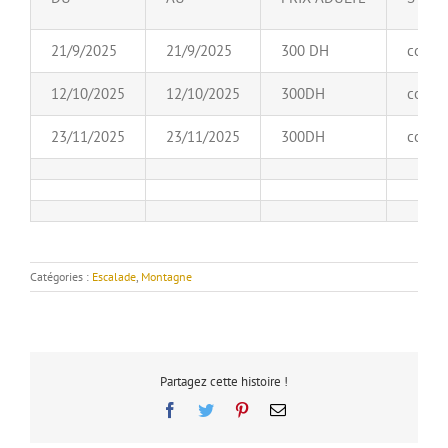
21/9/2025
21/9/2025
300 DH
confir
12/10/2025
12/10/2025
300DH
confir
23/11/2025
23/11/2025
300DH
confir
Catégories :
Escalade
,
Montagne
Partagez cette histoire !
Facebook
Twitter
Pinterest
Email